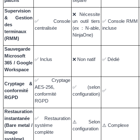
patchs
séparé
Supervision
❌
Nécessite
& Gestion
✅
Console
un outil tiers
✅
Console RMM
des
centralisée
(ex : N-able,
incluse
terminaux
NinjaOne)
(RMM)
Sauvegarde
Microsoft
✅
Inclus
❌
Non natif
✅
Dédié
365 / Google
Workspace
✅
Cryptage
Cryptage &
AES-256,
✅
(selon
conformité
✅
conformité
configuration)
RGPD
RGPD
Restauration
instantanée
✅
Restauration
⚠️
Selon
(Bare metal /
système
⚠️
Complexe
configuration
image
complète
système)