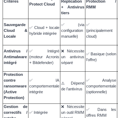
Critères
Replication
Protection /
Protect Cloud
+ Antivirus
RMM
tiers
Sauvegarde
✅
(via
✅
✅
Cloud + locale
Cloud &
configuration
(principalement
hybride intégrée
Locale
manuelle)
cloud)
Antivirus /
✅
Intégré
❌
Nécessite
✅
Basique (selon
Antimalware
(moteur Acronis
un antivirus
l’offre)
intégré
+ Bitdefender)
séparé
Protection
contre
✅
IA
✅
Analyse
⚠️
Dépend
ransomware
comportementale
comportementale
de l’antivirus
(Active
intégrée
(optionnelle)
Protection)
Gestion de
❌
Nécessite
✅
Dans les
correctifs /
✅
Intégrée
un outil RMM
offres RMM