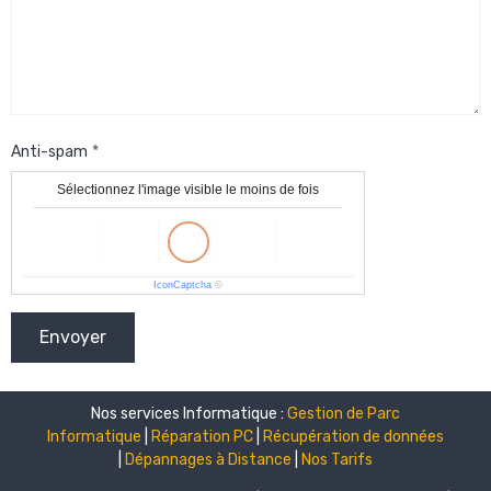
Anti-spam
Sélectionnez l'image visible le moins de fois
IconCaptcha
©
Envoyer
Nos services Informatique :
Gestion de Parc
Informatique
|
Réparation PC
|
Récupération de données
|
Dépannages à Distance
|
Nos Tarifs