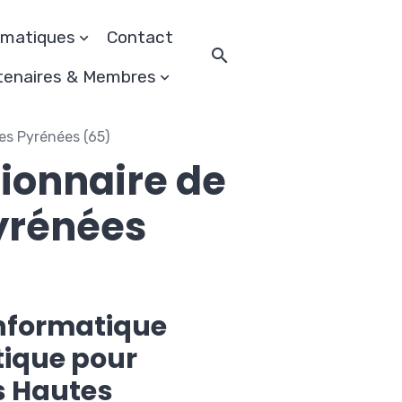
rmatiques
Contact
tenaires & Membres
es Pyrénées (65)
ionnaire de
yrénées
informatique
tique pour
s Hautes