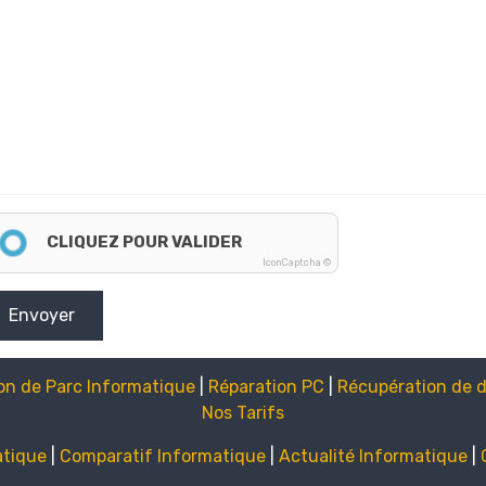
CLIQUEZ POUR VALIDER
IconCaptcha ©
Envoyer
on de Parc Informatique
|
Réparation PC
|
Récupération de 
Nos Tarifs
atique
|
Comparatif Informatique
|
Actualité Informatique
|